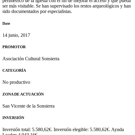
perimétrico de la Iglesia con el fin de mejorar el acceso y que pueda
ser más visitable. Se han supervisado los restos arqueológicos y han
sido documentados por especialistas.
Date
14 junio, 2017
PROMOTOR
Asociación Cultural Sonsierra
CATEGORÍA
No productivo
ZONA DE ACTUACIÓN
San Vicente de la Sonsierra
INVERSIÓN
Inversión total: 5.580,62€. Inversión elegible: 5.580,62€. Ayuda
Leader: 4.043,16€